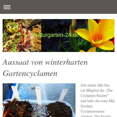
Naturgarten-24.de
Aussaat von winterharten
Gartencyclamen
Seit einem Jahr bin
ich Mitglied der „The
Cyclamen Society“
und habe das erste Mal
frischen
Cyclamensamen
erhalten. Die Freude