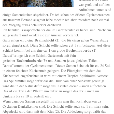
war groß und auf den
Aufnahmen unten sind
einige Samentütchen abgebildet. Da ich schon des öfteren Cyclamensamen
aus unserem Bestand ausgesät habe möchte ich aber trotzdem noch einmal
den Vorgang etwas detailierter darstellen.
Ich benutze Transportbehälter die im Gartencenter zu haben sind. Nachdem
sie gesäubert sind werden sie zur Aussaat vorbereitet.
Drainschicht (2)
Ganz unten wird eine
, die für einen guten Wasserabzug
sorgt, eingebracht. Diese Schicht sollte schon gut 1 cm betragen. Auf diese
Buchenlauberde (1)
Schicht kommt bei uns eine ca. 1 cm grobe
.
Darauf bringe ich eine Schicht Gartenerde mit fein
Buchenlauberde (3)
gesiebter
und Sand zu jetwa gleichen Teilen.
Darauf kommt der Cyclamensamen. Diesen Samen habe ich für ca. 24 Std.
in einem feuchten Küchentuch gelagert. Die Flüssigkeit mit dem das
Küchentuch angefeuchtet ist wird mit einem Tropfen Spühlmittel versetzt.
Das Spühlmittel sorgt dafür das die Hülle von einer Substanz gereinigt
wird die in der Natur dafür sorgt das Insekten diesen Samen aufnehmen.
Das ist ein Trick der Pflanze um dafür zu sorgen das der Samen im
Umkreis bis zu 10 m verteilt wird.
Wenn dann der Samen ausgeteilt ist muss man ihn noch abdecken da
Cyclamen Dunkelkeimer sind. Die Schicht sollte auch ca. 1 cm stark sein.
Abgedeckt wird dann mit dem Kies (2). Die Abdeckung sorgt dafür das