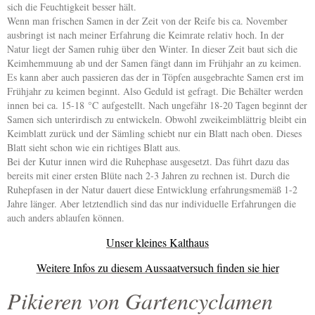
sich die Feuchtigkeit besser hält.
Wenn man frischen Samen in der Zeit von der Reife bis ca. November
ausbringt ist nach meiner Erfahrung die Keimrate relativ hoch. In der
Natur liegt der Samen ruhig über den Winter. In dieser Zeit baut sich die
Keimhemmuung ab und der Samen fängt dann im Frühjahr an zu keimen.
Es kann aber auch passieren das der in Töpfen ausgebrachte Samen erst im
Frühjahr zu keimen beginnt. Also Geduld ist gefragt. Die Behälter werden
innen
bei ca. 15-18 °C aufgestellt. Nach ungefähr 18-20 Tagen beginnt der
Samen sich unterirdisch zu entwickeln. Obwohl zweikeimblättrig bleibt ein
Keimblatt zurück und der Sämling schiebt nur ein Blatt nach oben. Dieses
Blatt sieht schon wie ein richtiges Blatt aus.
Bei der Kutur innen wird die Ruhephase ausgesetzt. Das führt dazu das
bereits mit einer ersten Blüte nach 2-3 Jahren zu rechnen ist. Durch die
Ruhepfasen in der Natur dauert diese Entwicklung erfahrungsmemäß 1-2
Jahre länger. Aber letztendlich sind das nur individuelle Erfahrungen die
auch anders ablaufen können.
Unser kleines Kalthaus
Weitere Infos zu diesem Aussaatversuch finden sie hier
Pikieren von Gartencyclamen