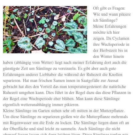
Oft gibt es Fragen:
Wie und wann pikiere
ich Sämlinge?
Meine Erfahrungen
möchte ich hier
zeigen. Da Cyclamen
ihre Wuchsperiode in
der Herbstzeit bis in
den Winter hinein
haben (abhängig vom Wetter) liegt nach meiner Erfahrung dort auch die
günstigste Zeit um Sämlinge zu vereinzeln. Es gibt aber auch gute
Erfahrungen anderer Liebhaber die während der Ruhezeit die Knollen
separieren.
Hat man frischen Samen innen in Saatgefäße zur Aussat
gebracht hat dies den Vorteil das man temperaturgesteuert die natürliche
Ruhezeit umgehen kann. Dies führt in der Regel dazu das diese Pflanzen in
der Regel eine Wuchsperiode eher blühen. Man kann diese Sämlinge
eigentlich wetterunabhängig immer pikieren.
Kleine Sämlinge im Garten stehen sehr oft mitten in der Mutterpflanze.
Um diese Sämlinge zu separieren gießen wir die Mutterpflanze mehrmals
mit Regenwasser um die Erde zu locken. Die Sämlinge liegen dann oft an
der Oberfläche und sind leicht zu sammeln. Auch Sämlinge die nicht
obenauf liegen lassen sich dann leichter lösen. Diese Sämlinge topfen wir